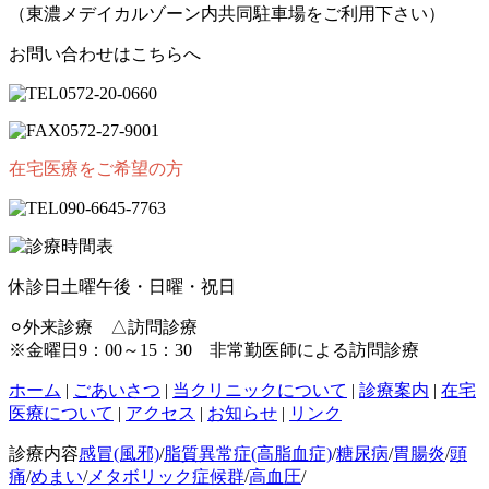
（東濃メデイカルゾーン内共同駐車場をご利用下さい）
お問い合わせはこちらへ
0572
-
20
-
0660
0572
-
27
-
9001
在宅医療をご希望の方
090
-
6645
-
7763
休診日
土曜午後・日曜・祝日
⚪︎外来診療 △訪問診療
※金曜日9：00～15：30 非常勤医師による訪問診療
ホーム
|
ごあいさつ
|
当クリニックについて
|
診療案内
|
在宅
医療について
|
アクセス
|
お知らせ
|
リンク
診療内容
感冒(風邪)
/
脂質異常症(高脂血症)
/
糖尿病
/
胃腸炎
/
頭
痛
/
めまい
/
メタボリック症候群
/
高血圧
/