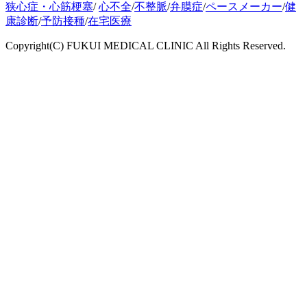
狭心症・心筋梗塞
/
心不全
/
不整脈
/
弁膜症
/
ペースメーカー
/
健
康診断
/
予防接種
/
在宅医療
Copyright(C) FUKUI MEDICAL CLINIC All Rights Reserved.