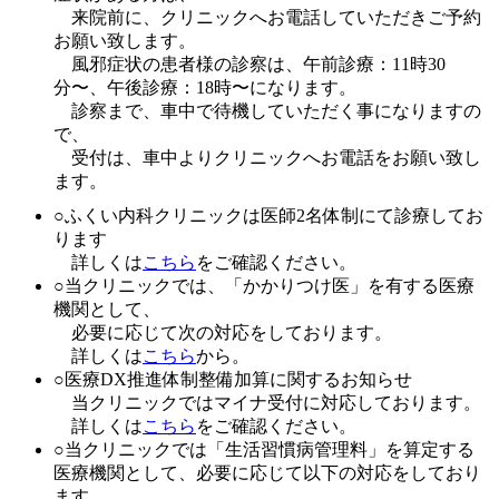
来院前
に、クリニックへ
お電話
していただきご予約
お願い致します。
風邪症状の患者様の診察は、
午前診療：11時30
分〜、午後診療：18時〜
になります。
診察まで、
車中で待機
していただく事になりますの
で、
受付は、
車中よりクリニックへお電話
をお願い致し
ます。
○
ふくい内科クリニックは医師2名体制にて診療してお
ります
詳しくは
こちら
をご確認ください。
○
当クリニックでは、「かかりつけ医」を有する医療
機関として、
必要に応じて次の対応をしております。
詳しくは
こちら
から。
○
医療DX推進体制整備加算に関するお知らせ
当クリニックではマイナ受付に対応しております。
詳しくは
こちら
をご確認ください。
○
当クリニックでは「生活習慣病管理料」を算定する
医療機関として、必要に応じて以下の対応をしており
ます