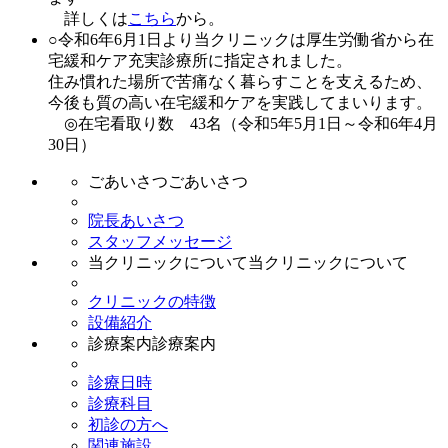
詳しくは
こちら
から。
○
令和6年6月1日より当クリニックは厚生労働省から在
宅緩和ケア充実診療所に指定されました。
住み慣れた場所で苦痛なく暮らすことを支えるため、
今後も質の高い在宅緩和ケアを実践してまいります。
◎在宅看取り数 43名（令和5年5月1日～令和6年4月
30日）
ごあいさつ
ごあいさつ
院長あいさつ
スタッフメッセージ
当クリニックについて
当クリニックについて
クリニックの特徴
設備紹介
診療案内
診療案内
診療日時
診療科目
初診の方へ
関連施設