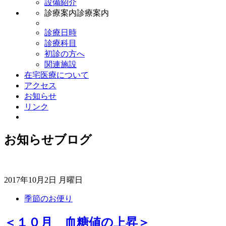
設備紹介
診療案内
診療案内
診療日時
診療科目
初診の方へ
関連施設
在宅医療について
アクセス
お知らせ
リンク
お知らせブログ
2017年10月2日 月曜日
季節のお便り
＜１０月 血糖値の上昇＞