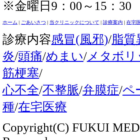
※金曜日9：00～15：
ホーム
|
ごあいさつ
|
当クリニックについて
|
診療案内
|
在宅
診療内容
感冒(風邪)
/
脂質
炎
/
頭痛
/
めまい
/
メタボリ
筋梗塞
/
心不全
/
不整脈
/
弁膜症
/
ペ
種
/
在宅医療
Copyright(C) FUKUI MEDI