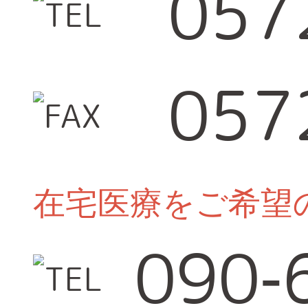
057
057
在宅医療をご希望
090
-