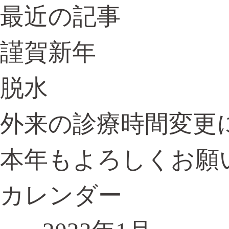
共
最近の記事
有
謹賀新年
脱水
外来の診療時間変更
本年もよろしくお願
カレンダー