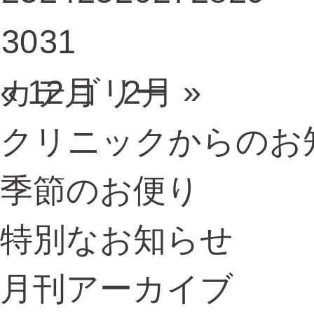
30
31
« 12月
カテゴリー
2月 »
クリニックからのお
季節のお便り
特別なお知らせ
月刊アーカイブ